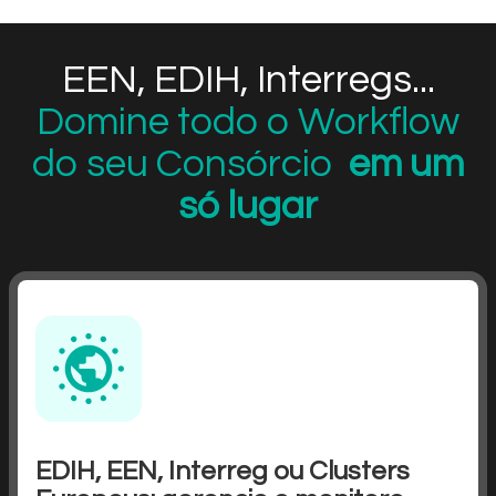
EEN, EDIH, Interregs...
Domine todo o Workflow
do seu Consórcio
em um
só lugar
EDIH, EEN, Interreg ou Clusters