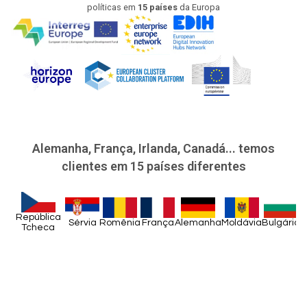
políticas em
15 países
da Europa
Alemanha, França, Irlanda, Canadá... temos
clientes em 15 países diferentes
República
Sérvia
Romênia
França
Alemanha
Moldávia
Bulgária
M
Tcheca