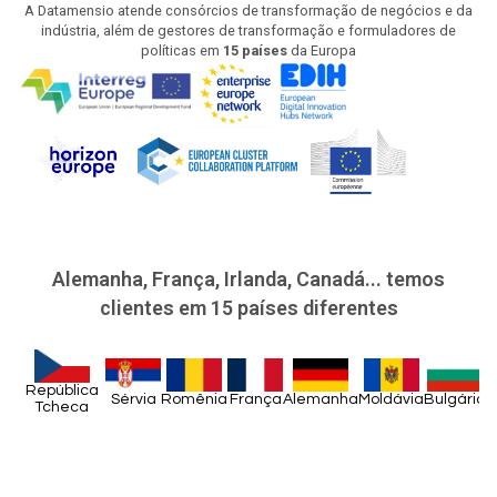
A Datamensio atende consórcios de transformação de negócios e da
indústria, além de gestores de transformação e formuladores de
políticas em
15 países
da Europa
Alemanha, França, Irlanda, Canadá... temos
clientes em 15 países diferentes
República
Sérvia
Romênia
França
Alemanha
Moldávia
Bulgária
M
Tcheca