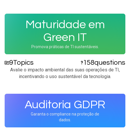
Maturidade em
Green IT
Promova práticas de TI sustentáveis.
9
Topics
158
questions
Avalie o impacto ambiental das suas operações de TI,
incentivando o uso sustentável da tecnologia.​
Auditoria GDPR
Garanta o compliance na proteção de
dados.