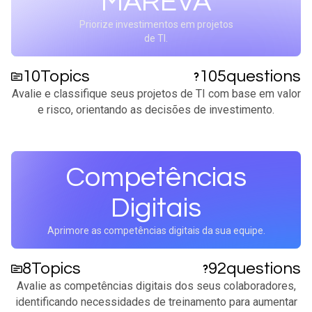
MAREVA
Priorize investimentos em projetos
de TI.
10
Topics
105
questions
Avalie e classifique seus projetos de TI com base em valor
e risco, orientando as decisões de investimento.​
Competências
Digitais
Aprimore as competências digitais da sua equipe.
8
Topics
92
questions
Avalie as competências digitais dos seus colaboradores,
identificando necessidades de treinamento para aumentar