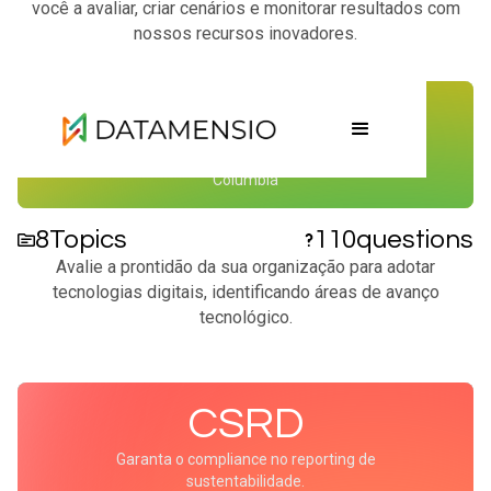
você a avaliar, criar cenários e monitorar resultados com
nossos recursos inovadores.
Digital Maturity
Inspirado na metodologia do MIT e da
Columbia
8
Topics
110
questions
Avalie a prontidão da sua organização para adotar
tecnologias digitais, identificando áreas de avanço
tecnológico.​
CSRD
Garanta o compliance no reporting de
sustentabilidade.