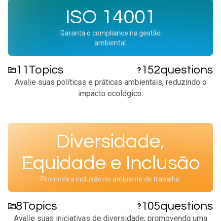
ISO 14001
Garanta o compliance na gestão
ambiental.
11
Topics
152
questions
Avalie suas políticas e práticas ambientais, reduzindo o
impacto ecológico.​
Diversidade,
Equidade e Inclusão
Promova a inclusão no ambiente de trabalho.
8
Topics
105
questions
Avalie suas iniciativas de diversidade, promovendo uma