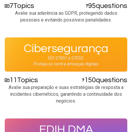
7
Topics
95
questions
Avalie sua aderência ao GDPR, protegendo dados
pessoais e evitando possíveis penalidades.​
Cibersegurança
ISO 27001 e 27032:
Proteja-se contra ameaças digitais
11
Topics
150
questions
Avalie sua preparação e suas estratégias de resposta a
incidentes cibernéticos, garantindo a continuidade dos
negócios.​
EDIH DMA