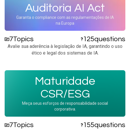
Auditoria AI Act
Garanta o compliance com as regulamentações de IA
na Europa
7
Topics
125
questions
Avalie sua aderência à legislação de IA, garantindo o uso
ético e legal dos sistemas de IA.​
Maturidade
CSR/ESG
Meça seus esforços de responsabilidade social
corporativa.
7
Topics
155
questions