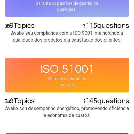
Garanta os padrões de gestão da
qualidade.
9
Topics
115
questions
Avalie seu compliance com a ISO 9001, melhorando a
qualidade dos produtos e a satisfação dos clientes.​
ISO 51001
Otimize a gestão de
energia.
9
Topics
145
questions
Avalie seu desempenho energético, promovendo eficiência
e economia de custos.​